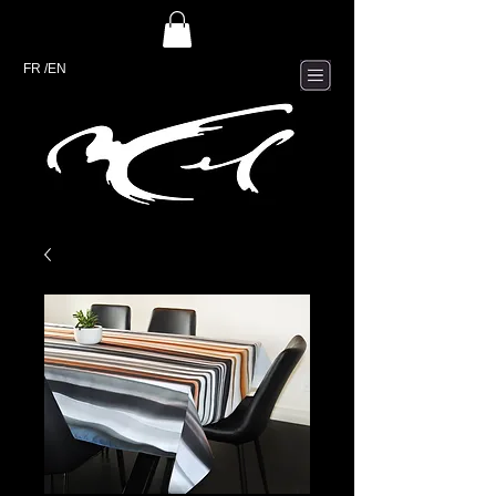
FR
/EN