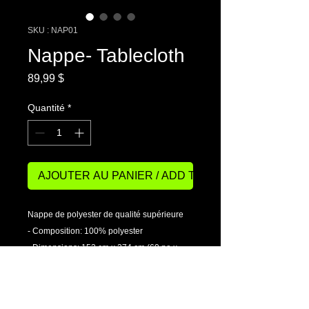
SKU : NAP01
Nappe- Tablecloth
Prix
89,99 $
Quantité
*
AJOUTER AU PANIER / ADD TO BASKET
Nappe de polyester de qualité supérieure
- Composition: 100% polyester
- Dimensions: 152 cm x 274 cm (60 po x
108 po)
- Conserve sa belle apparence malgré les
lavages