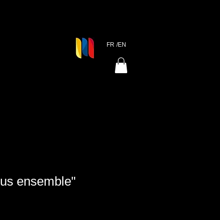
FR
/EN
us ensemble"