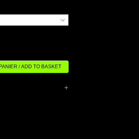
PANIER / ADD TO BASKET
plumes, 5% duvet.
 5% down.