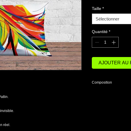
Taille
*
Sélectionner
Quantité
*
AJOUTER AU 
Composition
100% polyester.
atlin.
Rembourrage : 95% 
Filling: 95% feather,
nvisible.
n réel.