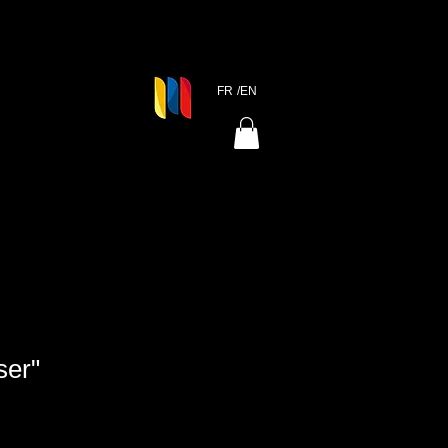
FR
/EN
ser"