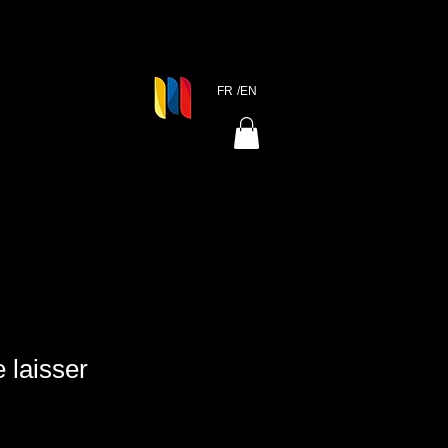
FR
/EN
 laisser