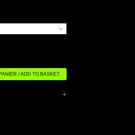
PANIER / ADD TO BASKET
plumes, 5% duvet.
 5% down.