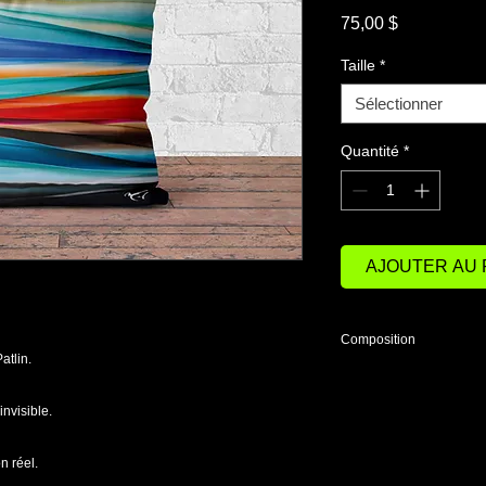
Prix
75,00 $
Taille
*
Sélectionner
Quantité
*
AJOUTER AU 
Composition
atlin.
100% polyester.
Rembourrage : 95% 
nvisible.
Filling: 95% feather,
n réel.