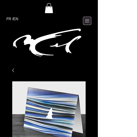
FR
/EN