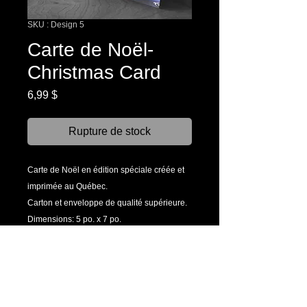
SKU : Design 5
Carte de Noël-
Christmas Card
Prix
6,99 $
Rupture de stock
Carte de Noël en édition spéciale créée et
imprimée au Québec.
Carton et enveloppe de qualité supérieure.
Dimensions: 5 po. x 7 po.
Livraison prévue entre le 1er et le
15 décembre 2023.
_______________________________